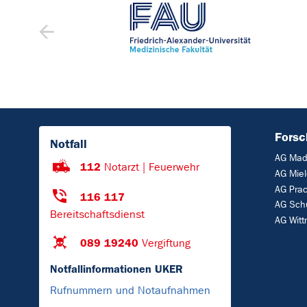
Fors
Notfall
AG Mad
112
Notarzt | Feuerwehr
AG Mie
AG Prac
116 117
AG Sch
Bereitschaftsdienst
AG Wit
089 19240
Vergiftung
Notfallinformationen UKER
Rufnummern und Notaufnahmen