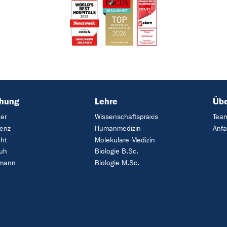
chung
Lehre
Übe
er
Wissenschaftspraxis
Tea
lenz
Humanmedizin
Anfa
ht
Molekulare Medizin
uh
Biologie B.Sc.
tmann
Biologie M.Sc.