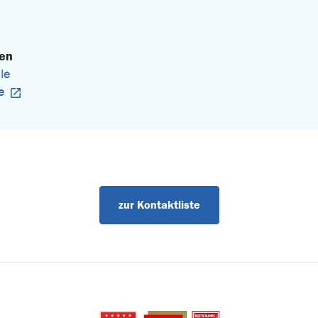
gen
le
e
zur Kontaktliste