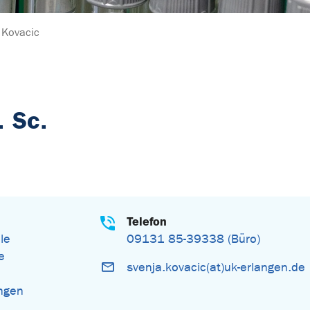
 Kovacic
. Sc.
Telefon
le
09131 85-39338 (Büro)
e
svenja.kovacic(at)uk-erlangen.de
ngen