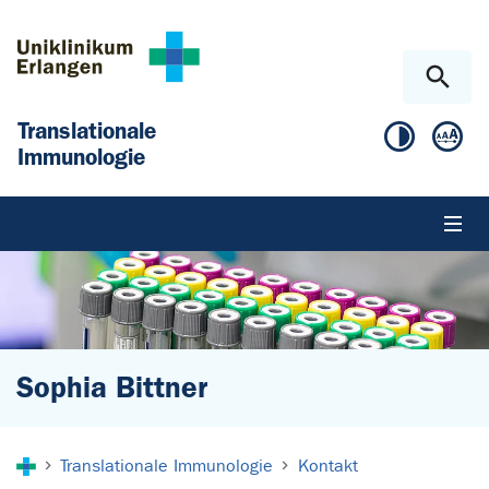
Zum Hauptinhalt springen
Skip to page footer
Translationale
Immunologie
Sophia Bittner
Sie sind hier:
Translationale Immunologie
Kontakt